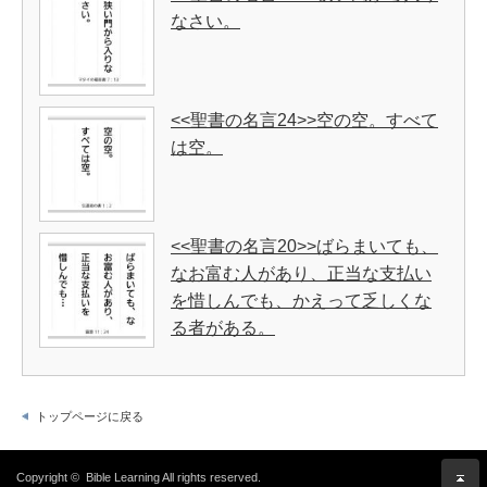
なさい。
<<聖書の名言24>>空の空。すべて
は空。
<<聖書の名言20>>ばらまいても、
なお富む人があり、正当な支払い
を惜しんでも、かえって乏しくな
る者がある。
トップページに戻る
Copyright ©
Bible Learning
All rights reserved.