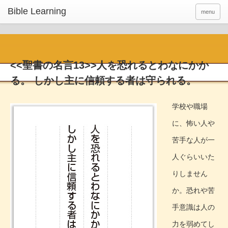
menu
<<聖書の名言13>>人を恐れるとわなにかか
る。 しかし主に信頼する者は守られる。
学校や職場
に、怖い人や
苦手な人が一
人ぐらいいた
りしません
か。恐れや苦
手意識は人の
力を弱めてし