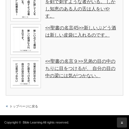
を剣で刺すような者がいる。 しか
し知恵のある人の舌は人をいや
す。
<<聖書の名言45>>新しいぶどう酒
は新しい皮袋に入れるのです。
<<聖書の名言９>>兄弟の目の中の
ちりに目をつけるが、 自分の目の
中の梁には気がつかない。
トップページに戻る
Copyright ©
Bible Learning
All rights reserved.