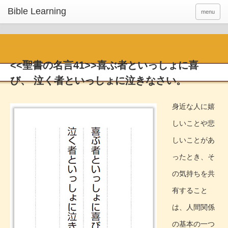
menu
<<聖書の名言41>>喜ぶ者といっしょに喜
び、 泣く者といっしょに泣きなさい。
身近な人に嬉
しいことや悲
しいことがあ
ったとき、そ
の気持ちを共
有すること
は、人間関係
の基本の一つ