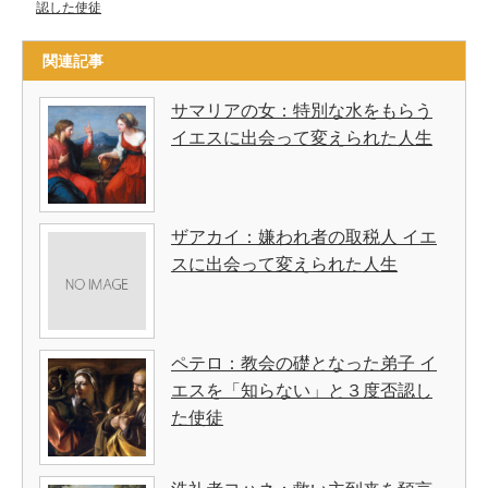
認した使徒
関連記事
サマリアの女：特別な水をもらう
イエスに出会って変えられた人生
ザアカイ：嫌われ者の取税人 イエ
スに出会って変えられた人生
ペテロ：教会の礎となった弟子 イ
エスを「知らない」と３度否認し
た使徒