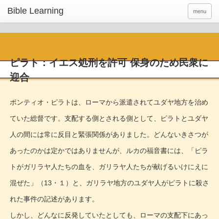
menu
ピラト：イエス処刑を許可 保身のため民衆に
迎合
ポンティオ・ピラトは、ローマから派遣されてユダヤ地方を治め
ていた総督です。支配する側とされる側として、ピラトとユダヤ
人の間には常に反目と緊張関係がありました。どんないきさつが
あったのかは定かではありませんが、ルカの福音書には、「ピラ
トがガリラヤ人たちの血を、ガリラヤ人たちが献げるいけにえに
混ぜた」（13・１）と、ガリラヤ地方のユダヤ人がピラトに殺さ
れた事件の記述があります。
しかし、どんなに反発していたとしても、ローマの支配下にあっ