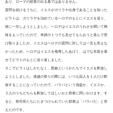
あり、ローマの総督の出る幕ではありません。
質問を続けるうちに、イエスがガリラヤ出身であることを知った
ピラトは、ガリラヤを治めているヘロデのもとにイエスを送り、
彼に一任しようとしました。ヘロデはイエスのうわさを聞いて興
味をもっていたので、奇跡の１つでも見せてもらおうと喜んで受
け取りましたが、イエスはヘロデの質問に対しては一言も答えな
かったため、ヘロデはイエスを侮辱したあげく、はでな衣装を着
せてピラトのもとに送り返しました。
そこでピラトはしかたなく、恩赦というかたちでイエスを釈放し
ようとしました。過越の祭りの際には、いつも囚人を１人だけ釈
放することになっていたので、バラバという強盗か、イエスか、
２人のうちどちらを釈放してほしいかと群衆に問いかけます。す
ると、祭司長たちにたきつけられていた群衆は「バラバだ」と答
えたのです。