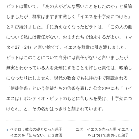
ピラトは驚いて、「あの人がどんな悪いことをしたのか」と反論
しましたが、群衆はますます激しく「イエスを十字架につけろ」
と叫び続けました。手に負えなくなったピラトは、「この人の血
について私には責任がない。おまえたちで始末するがよい」（マ
タイ27・24）と言い捨てて、イエスを群衆に引き渡しました。
ピラトはこのことについて自分には責任がないと言いましたが、
無実とわかっている人を死刑にすることを許した責任は、帳消し
になったりはしません。現代の教会でも礼拝の中で朗読される
「使徒信条」という信徒たちの信条を表した公文の中にも「（イ
エスは）ポンティオ・ピラトのもとに苦しみを受け、十字架につ
けられ」と、その名がはっきりと刻まれています。
ペテロ：教会の礎となった弟子
ユダ：イエスを売った男 イエス
イエスを「知らない」と３度否
を口づけで裏切った弟子