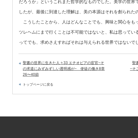
だろうか」というこれまた哲学的なものでした。美学の世界
したが、最後に到達した理解は、美の本源はそれを創られた
こうしたことから、人はどんなことでも、興味と関心をもっ
ツレヘムにまで行くことは不可能ではないと、私は思っている
ってでも、求めさえすればそれは与えられる世界ではないで
聖書の世界に生きた人々33 エチオピアの宦官−そ
聖
の求道にみずみずしい透明感が− 使徒の働き8章
−そ
26〜40節
トップページに戻る