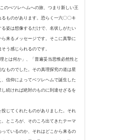
このべツレヘムへの旅、つまり新しい王
れるものがあります。恐らく一六〇〇キ
する姿は想像するだけで、名状しがたい
から来るメッセージです。そこに真摯に
はそう感じられるのです。
理とは何か」、「普遍妥当思惟必然性と
的なものでした。その真理探究の道は星
え、信仰によってベツレヘムで誕生した
求し続ければ絶対のものに到達せざるを
投じてくれたものがありました。それ
た。ところが、そのころ出てきたテーマ
わっているのか、それはどこから来るの