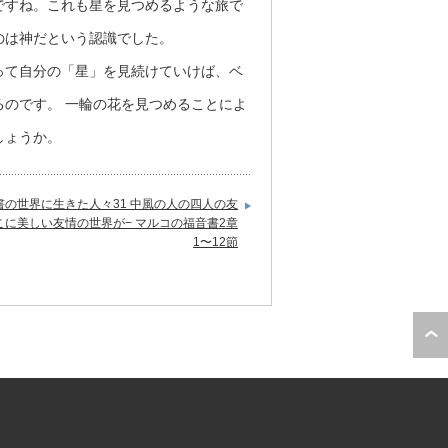
ですね。これも星を見つめるような旅で
のは神だという認識でした。
て自分の「星」を見続けていけば、ベ
のです。 一輪の花を見つめることによ
しょうか。
書の世界に生きた人々31 中風の人の四人の友
こに美しい友情の世界が− マルコの福音書2章
1〜12節