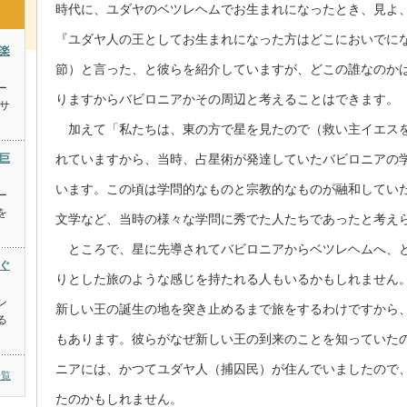
時代に、ユダヤのベツレヘムでお生まれになったとき、見よ
『ユダヤ人の王としてお生まれになった方はどこにおいでに
は楽
節）と言った、と彼らを紹介していますが、どこの誰なのか
ー
りますからバビロニアかその周辺と考えることはできます。
サ
加えて「私たちは、東の方で星を見たので（救い主イエスを
の巨
れていますから、当時、占星術が発達していたバビロニアの
います。この頃は学問的なものと宗教的なものが融和してい
ー
を
文学など、当時の様々な学問に秀でた人たちであったと考え
ところで、星に先導されてバビロニアからベツレヘムへ、と
めぐ
りとした旅のような感じを持たれる人もいるかもしれません
ン
新しい王の誕生の地を突き止めるまで旅をするわけですから
る
もあります。彼らがなぜ新しい王の到来のことを知っていた
ニアには、かつてユダヤ人（捕囚民）が住んでいましたので
一覧
たのかもしれません。