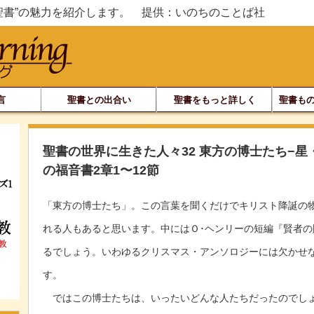
聖書”の魅力を紹介します。 提供：いのちのことば社
言
聖書との出合い
聖書をもっと詳しく
聖書もの
聖書の世界に生きた人々32 東方の博士たち−
の福音書2章1〜12節
「東方の博士たち」。この言葉を聞くだけでキリスト降誕の
れる人もあると思います。中にはＯ･ヘンリーの短編『賢者
るでしょう。いわゆるクリスマス・アンソロジーには欠かせ
す。
ではこの博士たちは、いったいどんな人たちだったのでしょ