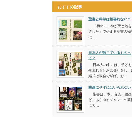
おすすめ記事
聖書と科学は相容れない？
「初めに、神が天と地を
造した」で始まる聖書の物
は…
日本人が信じているものっ
て？
日本人の中には、子ども
生まれるとお宮参りをし、
婚式は教会で挙げ、お…
映画にせずにはいられない
聖書は、本、音楽、絵画
ど、あらゆるジャンルの芸
に大…