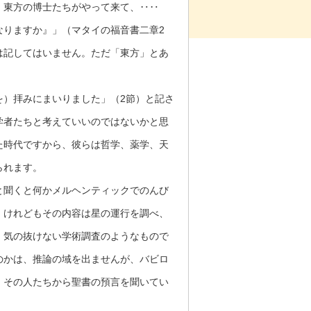
、東方の博士たちがやって来て、‥‥
なりますか』」（マタイの福音書二章2
は記してはいません。ただ「東方」とあ
）拝みにまいりました」（2節）と記さ
学者たちと考えていいのではないかと思
た時代ですから、彼らは哲学、薬学、天
られます。
聞くと何かメルヘンティックでのんび
。けれどもその内容は星の運行を調べ、
、気の抜けない学術調査のようなもので
のかは、推論の域を出ませんが、バビロ
、その人たちから聖書の預言を聞いてい