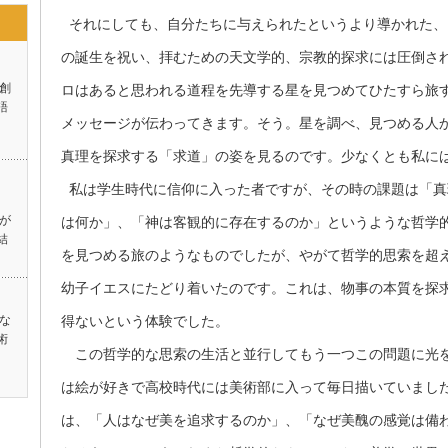
それにしても、自分たちに与えられたというより導かれた、
の誕生を祝い、拝むための天文学的、宗教的探求には圧倒さ
創
ロはあると思われる道程を先導する星を見つめてひたすら旅
語
メッセージが伝わってきます。そう。星を調べ、見つめる人
真理を探求する「求道」の姿を見るのです。少なくとも私に
私は学生時代に信仰に入った者ですが、その時の課題は「真
が
は何か」、「神は客観的に存在するのか」というような哲学
結
を見つめる旅のようなものでしたが、やがて哲学的思索を超
幼子イエスにたどり着いたのです。これは、物事の本質を探
な
得ないという体験でした。
術
この哲学的な思索の生活と並行してもう一つこの問題に光を
は絵が好きで高校時代には美術部に入って毎日描いていまし
は、「人はなぜ美を追求するのか」、「なぜ美醜の感覚は備