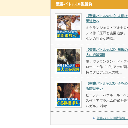
聖書バトル10番勝負
《聖書バトルvol.1》人類
園追放へ
ミケランジェロ・ブオナロ
ティ作「原罪と楽園追放」 
タンの巧妙な誘惑…
《聖書バトルvol.2》無敵
人に必殺弾!!
左：ヴァランタン・ド・ブ
ローニュ作「ゴリアテの頭
持つダビデと2人の戦…
《聖書バトルvol.3》子を
る跡目争い
ピーテル・パウル・ルーベ
ス作「アブラハムの家を去
ハガル」 神か…
聖書バトル10番勝負