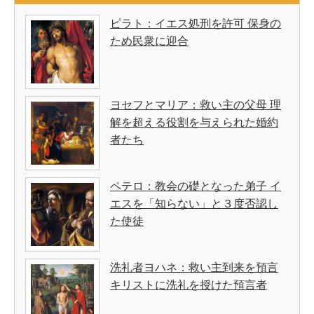
ピラト：イエス処刑を許可 保身の
ため民衆に迎合
ヨセフとマリア：救い主の父母 理
解を超える役割を与えられた婚約
者たち
ペテロ：教会の礎となった弟子 イ
エスを「知らない」と３度否認し
た使徒
洗礼者ヨハネ：救い主到来を預言
キリストに洗礼を授けた預言者