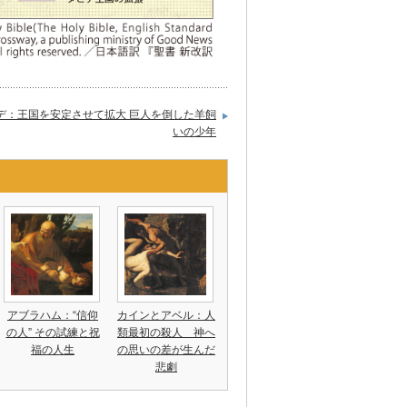
デ：王国を安定させて拡大 巨人を倒した羊飼
いの少年
アブラハム：“信仰
カインとアベル：人
の人” その試練と祝
類最初の殺人 神へ
福の人生
の思いの差が生んだ
悲劇