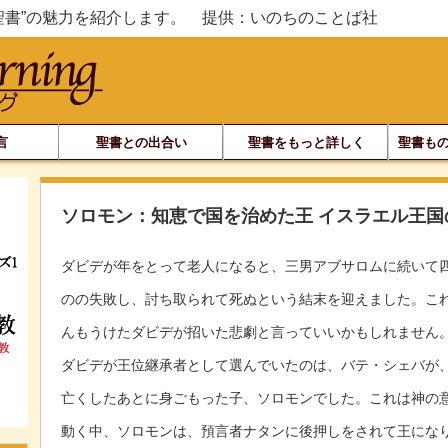
聖書”の魅力を紹介します。 提供：いのちのことば社
言
聖書との出合い
聖書をもっと詳しく
聖書もの
ソロモン：知恵で国を治めた王 イスラエル王国
ダビデが年をとって老人になると、三男アブサロムに続いて
のの失敗し、討ち取られて死ぬという結末を迎えました。こ
んもうけたダビデが招いた悲劇と言っていいかもしれません
ダビデが王位継承者として選んでいたのは、バテ・シェバが
亡くしたあとに身ごもった子、ソロモンでした。これは神の
動く中、ソロモンは、預言者ナタンに後押しをされて王にな