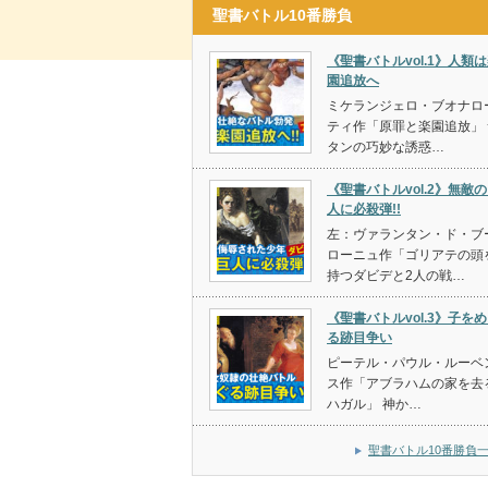
聖書バトル10番勝負
《聖書バトルvol.1》人類
園追放へ
ミケランジェロ・ブオナロ
ティ作「原罪と楽園追放」 
タンの巧妙な誘惑…
《聖書バトルvol.2》無敵
人に必殺弾!!
左：ヴァランタン・ド・ブ
ローニュ作「ゴリアテの頭
持つダビデと2人の戦…
《聖書バトルvol.3》子を
る跡目争い
ピーテル・パウル・ルーベ
ス作「アブラハムの家を去
ハガル」 神か…
聖書バトル10番勝負