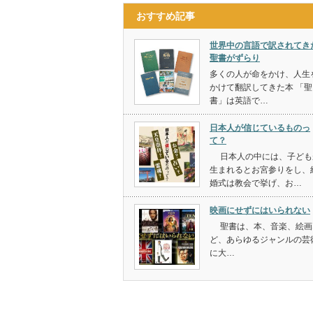
おすすめ記事
世界中の言語で訳されてき
聖書がずらり
多くの人が命をかけ、人生
かけて翻訳してきた本 「聖
書」は英語で…
日本人が信じているものっ
て？
日本人の中には、子ども
生まれるとお宮参りをし、
婚式は教会で挙げ、お…
映画にせずにはいられない
聖書は、本、音楽、絵画
ど、あらゆるジャンルの芸
に大…