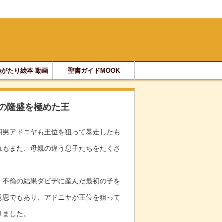
がたり絵本 動画
聖書ガイドMOOK
の隆盛を極めた王
四男アドニヤも王位を狙って暴走したも
れもまた、母親の違う息子たちをたくさ
。
、不倫の結果ダビデに産んだ最初の子を
意思でもあり、アドニヤが王位を狙って
りました。