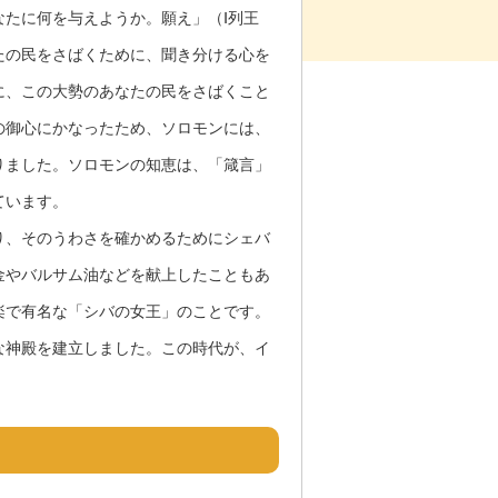
たに何を与えようか。願え」（Ⅰ列王
たの民をさばくために、聞き分ける心を
に、この大勢のあなたの民をさばくこと
の御心にかなったため、ソロモンには、
りました。ソロモンの知恵は、「箴言」
ています。
り、そのうわさを確かめるためにシェバ
金やバルサム油などを献上したこともあ
楽で有名な「シバの女王」のことです。
な神殿を建立しました。この時代が、イ