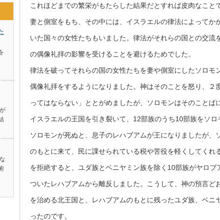
これほどまでの繁栄がもたらした結果だとすれば皮肉なこと
妻と側室をもち、その中には、イスラエルの律法によってか
た
いた国々の女性たちもいました。律法がそれらの国との交流
を
の偶像礼拝の影響を受けることを避けるためでした。
律法を破ってそれらの国の女性たちを妻や側室にしたソロモ
偶像礼拝をするようになりました。神はそのことを怒り、２
ってはならない」ととがめましたが、ソロモンはそのことば
が
イスラエルの王国を引き裂いて、12部族のうち10部族をソ
結
ソロモンが死ぬと、息子のレハブアムが王になりましたが、
のもとに来て、民に課せられている税や苦役を軽くしてくれ
な
を拒絶すると、ユダ族とベニヤミン族を除く10部族がヤロブ
術
ついたレハブアムから離反しました。こうして、神の預言どお
を治める北王国と、レハブアムのもとに残ったユダ族、ベニ
ったのです。