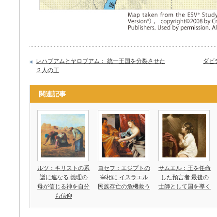
レハブアムとヤロブアム： 統一王国を分裂させた
ダビ
２人の王
関連記事
ルツ：キリストの系
ヨセフ：エジプトの
サムエル：王を任命
譜に連なる 義理の
宰相に イスラエル
した預言者 最後の
母が信じる神を自分
民族存亡の危機救う
士師として国を導く
も信仰