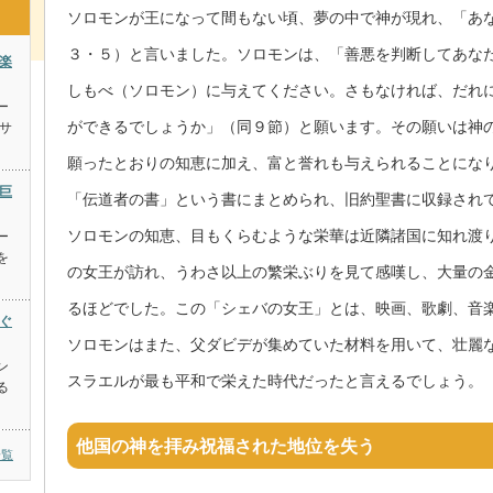
ソロモンが王になって間もない頃、夢の中で神が現れ、「あな
３・５）と言いました。ソロモンは、「善悪を判断してあな
は楽
しもべ（ソロモン）に与えてください。さもなければ、だれ
ー
ができるでしょうか」（同９節）と願います。その願いは神
サ
願ったとおりの知恵に加え、富と誉れも与えられることにな
の巨
「伝道者の書」という書にまとめられ、旧約聖書に収録され
ソロモンの知恵、目もくらむような栄華は近隣諸国に知れ渡
ー
を
の女王が訪れ、うわさ以上の繁栄ぶりを見て感嘆し、大量の
るほどでした。この「シェバの女王」とは、映画、歌劇、音
めぐ
ソロモンはまた、父ダビデが集めていた材料を用いて、壮麗
ン
スラエルが最も平和で栄えた時代だったと言えるでしょう。
る
他国の神を拝み祝福された地位を失う
一覧