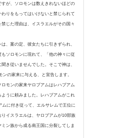
ですが、ソロモンは数えきれないほどの
かわりをもってはいけないと禁じられて
を禁じた理由は、イスラエルがその国々
ンは、案の定、彼女たちに引きずられ、
度もソロモンに現れて、「他の神々に従
に聞き従いませんでした。そこで神は、
ロモンの家来に与える、と宣告します。
ソロモンの家来ヤロブアムはレハブアム
るように頼みました。レハブアムがこれ
アムに付き従って、エルサレムで王位に
りイスラエルは、ヤロブアムが10部族
ヤミン族から成る南王国に分裂してしま